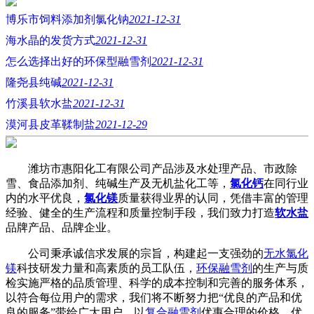
博乐市饲料添加剂氯化钠
2021-12-31
海水晶的发货方式
2021-12-31
怎么选择出好的环保型融雪剂
2021-12-31
隆尧县纯碱
2021-12-31
竹溪县软水盐
2021-12-31
漠河县皮革鞣制盐
2021-12-29
潍坊市惠阳化工有限公司产品涉及水处理产品、市政除
雪、食品添加剂、纯碱生产及无机盐化工等，
氯化钙
在同行业
内的水平优良，
氯化镁
质量获得业界的认同，凭借丰富的管理
经验、健全的生产流程和质量控制手段，我们致力打造
软水盐
品牌产品、品牌企业。
公司秉承诚信求发展的宗旨，构建起一支强劲的
无水氯化
镁
科技研发力量和高素质的员工队伍，
环保融雪剂
的生产与质
检实施严格的品质管理、科学的成本控制和完善的服务体系，
以符合每位用户的需求，我们将不断努力把“优良的产品和优
良的服务”带给广大用户，以
复合融雪剂
优惠合理的价格、优