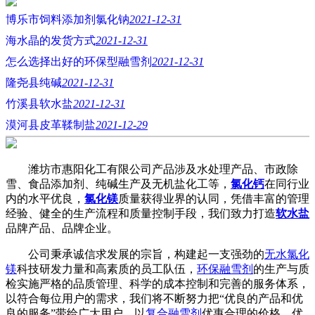
博乐市饲料添加剂氯化钠
2021-12-31
海水晶的发货方式
2021-12-31
怎么选择出好的环保型融雪剂
2021-12-31
隆尧县纯碱
2021-12-31
竹溪县软水盐
2021-12-31
漠河县皮革鞣制盐
2021-12-29
潍坊市惠阳化工有限公司产品涉及水处理产品、市政除
雪、食品添加剂、纯碱生产及无机盐化工等，
氯化钙
在同行业
内的水平优良，
氯化镁
质量获得业界的认同，凭借丰富的管理
经验、健全的生产流程和质量控制手段，我们致力打造
软水盐
品牌产品、品牌企业。
公司秉承诚信求发展的宗旨，构建起一支强劲的
无水氯化
镁
科技研发力量和高素质的员工队伍，
环保融雪剂
的生产与质
检实施严格的品质管理、科学的成本控制和完善的服务体系，
以符合每位用户的需求，我们将不断努力把“优良的产品和优
良的服务”带给广大用户，以
复合融雪剂
优惠合理的价格、优